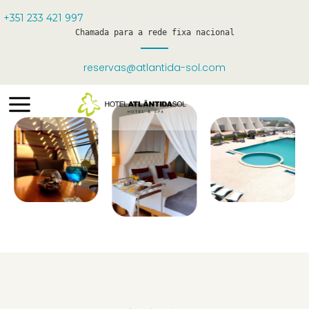
+351 233 421 997
Chamada para a rede fixa nacional
GALERIA
Um olhar sobre o nosso hotel
reservas@atlantida-sol.com