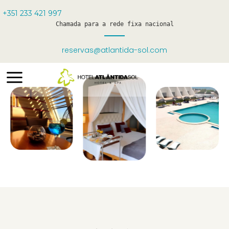
+351 233 421 997
Chamada para a rede fixa nacional
GALERIA
Um olhar sobre o nosso hotel
reservas@atlantida-sol.com